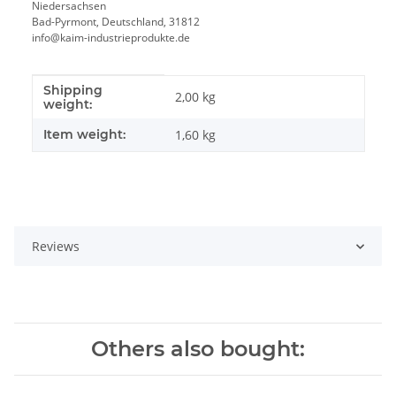
Niedersachsen
Bad-Pyrmont, Deutschland, 31812
info@kaim-industrieprodukte.de
Shipping
Item information
Value
2,00 kg
weight:
Item weight:
1,60
kg
Reviews
Others also bought: