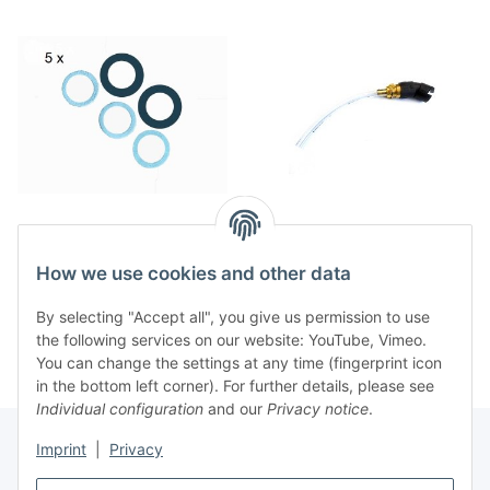
Viscose Profi ® 5er Pack
Viscose Profi ® Düse 30° mit
Kolbendichtungssätze f.
3/4 Zoll G.K Anschluss +
How we use cookies and other data
Kunststoffspritze 500/40
Verfüllschlauch für Modelle
25,90 €
*
59,95 €
*
KU+KU-Q
KU
By selecting "Accept all", you give us permission to use
the following services on our website: YouTube, Vimeo.
You can change the settings at any time (fingerprint icon
in the bottom left corner). For further details, please see
Individual configuration
and our
Privacy notice
.
Imprint
|
Privacy
Legal