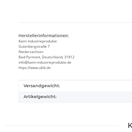
Herstellerinformationen:
Kaim Industrieprodukte
Gutenbergstraße 7
Niedersachsen
Bad-Pyrmont, Deutschland, 31812
info@kaim-industrieprodukte.de
https://www.ukib.de
Produkteigenschaft
Wert
Versandgewicht:
Artikelgewicht:
K