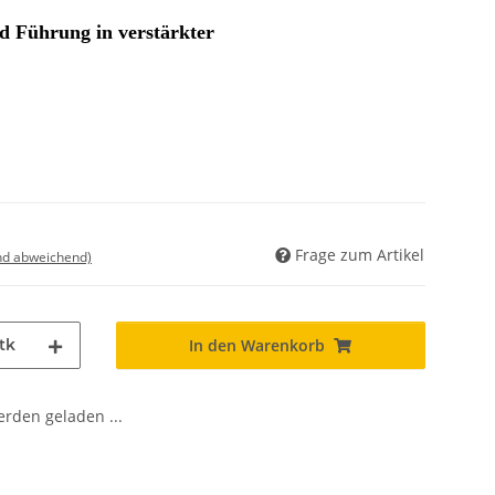
d Führung in verstärkter
Frage zum Artikel
nd abweichend)
tk
In den Warenkorb
den geladen ...