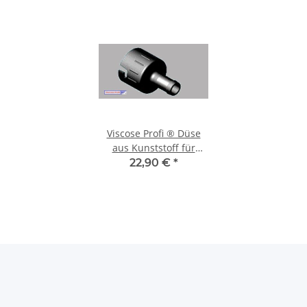
Viscose Profi ® Düse
aus Kunststoff für
Schlauchanschluss mit
22,90 €
*
3/4 Zoll Ausgang für die
Modelle NU, NU-K und
SK