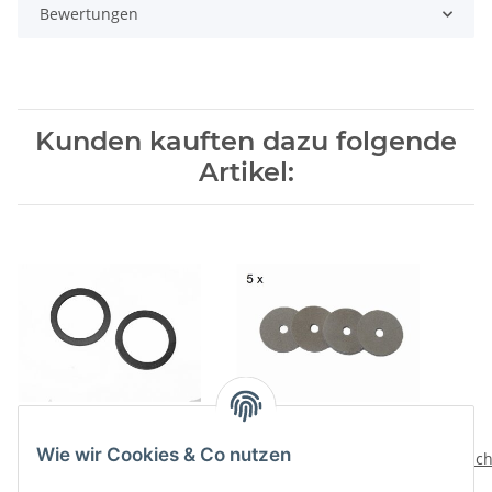
Bewertungen
Kunden kauften dazu folgende
Artikel:
2 Ersatzdichtungen für
Viscose Profi ® 5er Pack
Wie wir Cookies & Co nutzen
Düsen der Edelstahl
Kolbendichtungssätze
Dich
Mörtelspritzen und
für Mod. 500(300)/40 NU
für
6,95 €
*
25,90 €
*