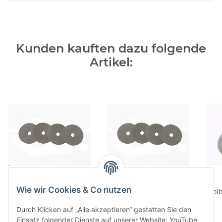
Kunden kauften dazu folgende
Artikel:
Viscose Profi ®
Viscose Profi ®
Wie wir Cookies & Co nutzen
Kolbendichtungssatz für
Kolbendichtungssatz für
Kol
Mod. 500(300)/40 NU
Edelstahl Mörtelspritze
fü
6,95 €
*
7,75 €
*
Durch Klicken auf „Alle akzeptieren“ gestatten Sie den
Modell 500(300)/50 NU,
Einsatz folgender Dienste auf unserer Website: YouTube,